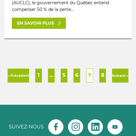
(AUCLC), le gouvernement du Québec entend
compenser 50 % de la perte...
EN SAVOIR PLUS
1
…
5
6
8
7
« Précédent
Suivant »
SUIVEZ-NOUS