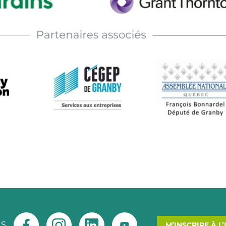
US
M’INSCRIRE À L