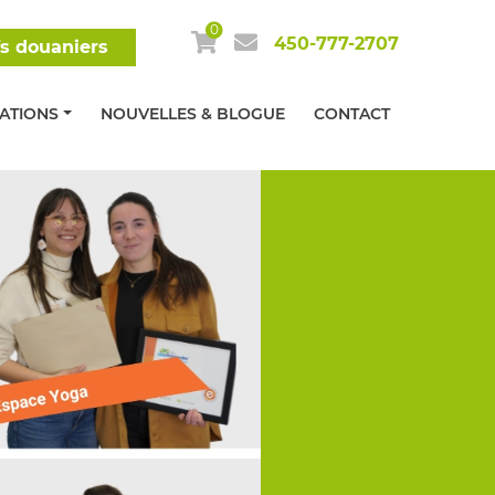
0
450-777-2707
fs douaniers
MATIONS
NOUVELLES & BLOGUE
CONTACT