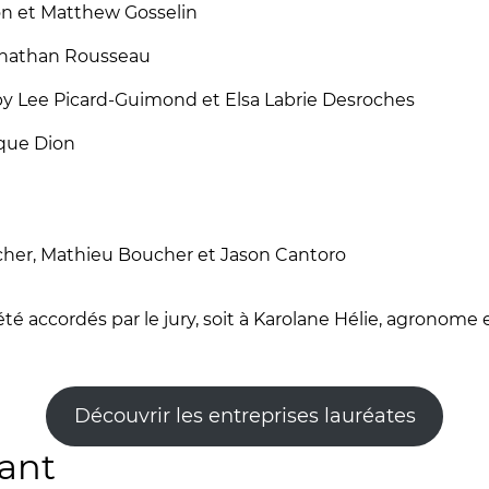
n et Matthew Gosselin
onathan Rousseau
oby Lee Picard-Guimond et Elsa Labrie Desroches
ique Dion
cher, Mathieu Boucher et Jason Cantoro
 accordés par le jury, soit à Karolane Hélie, agronome e
Découvrir les entreprises lauréates
ant