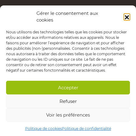
Les services d’Entrepreneuriat Haute-Yamaska sont
Gérer le consentement aux
cookies
possibles grâce au financement de la MRC de La
Haute-Yamaska.
Nous utilisons des technologies telles que les cookies pour stocker
et/ou accéder aux informations relatives aux appareils. Nous le
faisons pour améliorer l’expérience de navigation et pour afficher
des publicités (non-)personnalisées. Consentir à ces technologies
Politique de confidentialité
nous autorisera à traiter des données telles que le comportement
de navigation ou les ID uniques sur ce site. Le fait de ne pas
consentir ou de retirer son consentement peut avoir un effet
négatif sur certaines fonctonnalités et caractéristiques.
Copyright © 2020 Entrepreneuriat Haute-Yamaska.
Tous droits réservés.
Accepter
Refuser
Conception :
Lithium Marketing
Voir les préférences
Politique de cookies
Politique de confidentialité