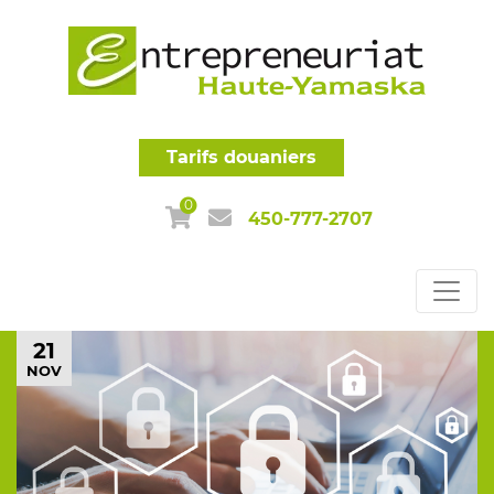
Tarifs douaniers
0
450-777-2707
21
NOV