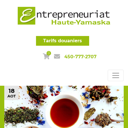
Tarifs douaniers
0
450-777-2707
18
AOT