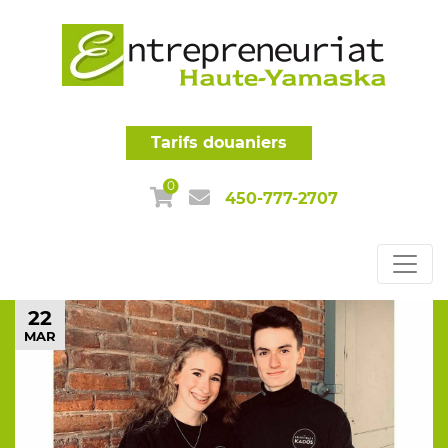
Tarifs douaniers
0
450-777-2707
22
MAR