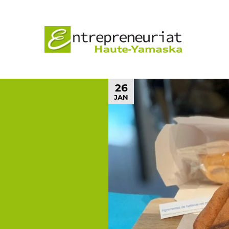
26
JAN