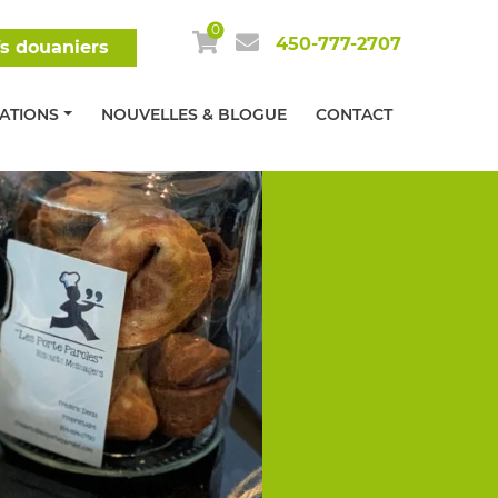
0
450-777-2707
fs douaniers
MATIONS
NOUVELLES & BLOGUE
CONTACT