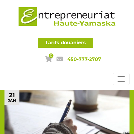
Tarifs douaniers
0
450-777-2707
21
JAN